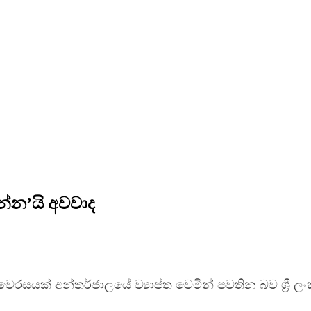
න්න’යි අවවාද
යක් අන්තර්ජාලයේ ව්‍යාප්ත වෙමින් පවතින බව ශ්‍රී ලංකා