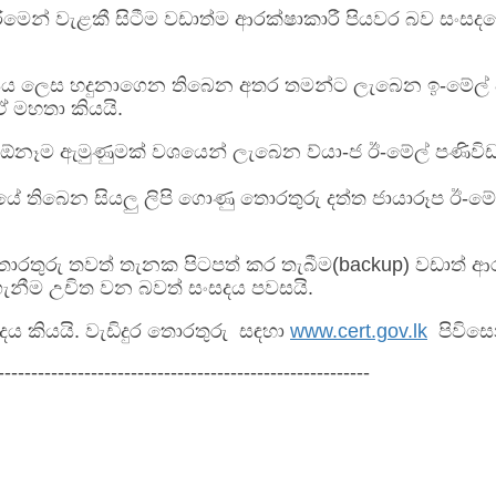
මෙන් වැළකී සිටීම වඩාත්ම ආරක්ෂාකාරී පියවර බව සංසදය
 ලෙස හදුනාගෙන තිබෙන අතර තමන්ට ලැබෙන ඉ-මේල් පණ
 මහතා කියයි.
ෙස තිබෙන ඕනෑම ඇමුණුමක් වශයෙන් ලැබෙන ව්යා-ජ ඊ-මේල් ප
බෙන සියලු ලිපි ගොණු තොරතුරු දත්ත ජායාරූප ඊ-මේල්
තොරතුරු තවත් තැනක පිටපත් කර තැබීම(backup) වඩාත් 
නීම උචිත වන බවත් සංසදය පවසයි.
දය කියයි. වැඩිදුර තොරතුරු සඳහා
www.cert.gov.lk
පිවිසෙ
--------------------------------------------------------