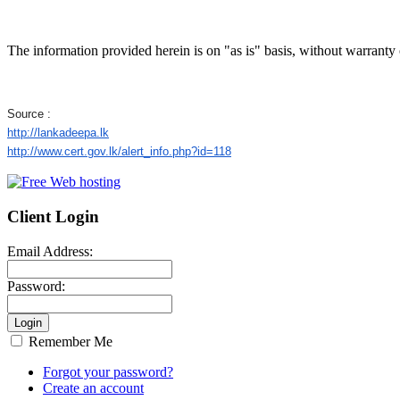
The information provided herein is on "as is" basis, without warranty 
Source :
http://lankadeepa.lk
http://www.cert.gov.lk/alert_
info.php?id=118
Client Login
Email Address:
Password:
Remember Me
Forgot your password?
Create an account