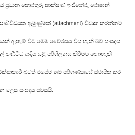
ේ ප්‍රධාන තොරතුරු තාක්ෂණ ඉංජිනේරු රොෂාන්
ිවිඩයක ඇමුණුමක් (attachment) විවෘත කරන්නට
ණිවිඩයක් ඇතැම් විට මෙම වෛරසය විය හැකි බව සංසදය
 පණිවිඩ ආදිය යළි පරිශීලනය කිරීමට නොහැකි
ආරක්ෂාකාරී බවත් එසේම තම පරිගණකයේ ස්ථාපිත කර
න ලෙස සංසදය පවසයි.