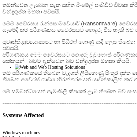
තමන්වෙත ලැබෙන සැක සහිත ඊ-මේල් පණිවිඩ විවෘත කිරී
චන්ද්‍රගුප්ත මහතා පවසයි.
මෙම වෛරසය රැන්සොම්වෙයාර් (Ransomware) වෛරසය
යෑමේදී තම පරිගණකය වෛරසයට ගොදුරු විය හැකි බව ඒ
ප්‍රවෘත්ති,ශ්‍රව්‍ය,දෘෂ්‍යපට හා පීඩීඑෆ් ගොණු ආදී ල
පවසයි.
පරිගණකය මෙම වෛරසයට ගොදුරු වුවහොත් පරිගණකයේ ති
කේතයන් බවට දැක්වෙන බව චන්ද්‍රගුප්ත මහතා කියයි.
තම පරිගණකයේ තිබෙන වැදගත් ලිපිගොණු පිංතූර දත්ත 
තිබෙන වෛරස් ගාඩය නිරන්තරයෙන් යාවත්කාලීන කර ගැ
මේ සම්බන්ධයෙන් පැමිණිලි කීපයක් ලැබී තිබෙන බව සංස
-------------------------------------------------------------------------
Systems Affected
Windows machines