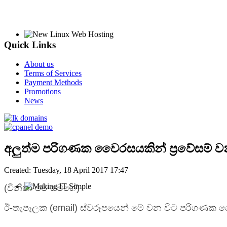
Quick Links
About us
Terms of Services
Payment Methods
Promotions
News
අලුත්ම පරිගණක වෛරසයකින් ප්‍රවේසම් ව
Created: Tuesday, 18 April 2017 17:47
(විනීතා එම් ගමගේ)
ඊ-තැපෑලක (email) ස්වරූපයෙන් මේ වන විට පරිගණක වෛරස