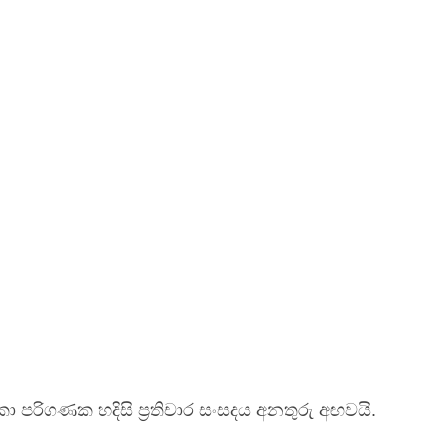
 පරිගණක හදිසි ප්‍රතිචාර සංසදය අනතුරු අඟවයි.